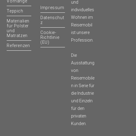
Vorhänge
und
Impressum
individuelles
Teppich
Wohnen im
Datenschut
Materialien
z
Reisemobil
für Polster
und
Cookie-
ist unsere
Matratzen
Richtlinie
Profession.
(EU)
Referenzen
Die
Ausstattung
von
Reisemobile
n in Serie für
die Industrie
und Einzeln
für den
privaten
Kunden.