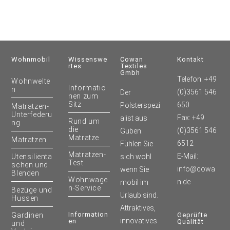
Wohnmobil
Wissenswe
Cowan
Kontakt
Rtes
Textiles
Gmbh
Telefon: +49
Wohnwelte
Informatio
n
(0)3561 546
Der
nen zum
Sitz
650
Polsterspezi
Matratzen-
Unterfederu
Fax: +49
alist aus
Rund um
ng
die
(0)3561 546
Guben.
Matratze
Matratzen
6512
Fühlen Sie
Matratzen-
E-Mail:
Utensilienta
sich wohl
Test
schen und
info@cowa
wenn Sie
Blenden
Wohnwage
n.de
mobil im
n-Service
Bezüge und
Urlaub sind.
Hussen
Attraktives,
Information
Gardinen
Geprüfte
innovatives
En
Qualität
und