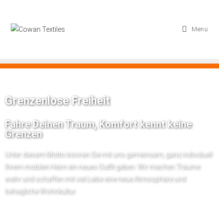
Menü
Grenzenlose Freiheit
Fahre Deinen Traum, Komfort kennt keine
Grenzen
Unter diesem Motto können Sie mit uns gemeinsam, ganz individuell
Ihrem mobilen Heim ein neues Outfit geben. Wir machen Träume
wahr und schaffen mit viel Liebe eine neue Atmosphäre und
behagliche Wohnkultur.