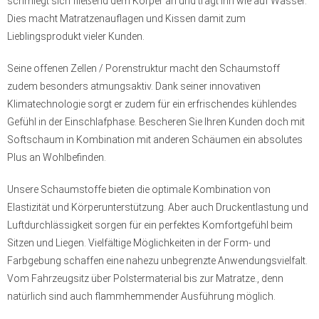
schmiegt sich fließend dem Körper an und trägt ihn wie auf Wasser.
Dies macht Matratzenauflagen und Kissen damit zum
Lieblingsprodukt vieler Kunden.
Seine offenen Zellen / Porenstruktur macht den Schaumstoff
zudem besonders atmungsaktiv. Dank seiner innovativen
Klimatechnologie sorgt er zudem für ein erfrischendes kühlendes
Gefühl in der Einschlafphase. Bescheren Sie Ihren Kunden doch mit
Softschaum in Kombination mit anderen Schäumen ein absolutes
Plus an Wohlbefinden.
Unsere Schaumstoffe bieten die optimale Kombination von
Elastizität und Körperunterstützung. Aber auch Druckentlastung und
Luftdurchlässigkeit sorgen für ein perfektes Komfortgefühl beim
Sitzen und Liegen. Vielfältige Möglichkeiten in der Form- und
Farbgebung schaffen eine nahezu unbegrenzte Anwendungsvielfalt.
Vom Fahrzeugsitz über Polstermaterial bis zur Matratze., denn
natürlich sind auch flammhemmender Ausführung möglich.