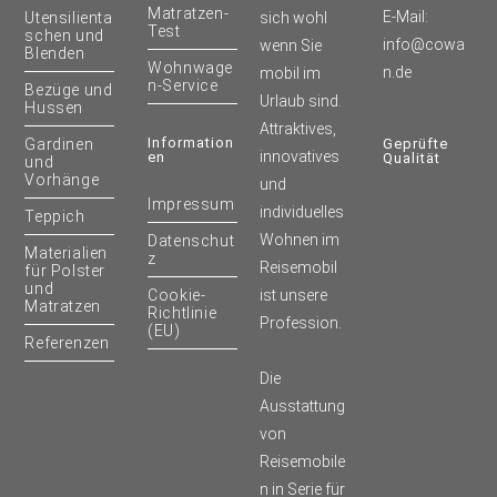
Matratzen-
E-Mail:
Utensilienta
sich wohl
Test
schen und
info@cowa
wenn Sie
Blenden
Wohnwage
n.de
mobil im
n-Service
Bezüge und
Urlaub sind.
Hussen
Attraktives,
Information
Gardinen
Geprüfte
innovatives
En
Qualität
und
Vorhänge
und
Impressum
individuelles
Teppich
Wohnen im
Datenschut
Materialien
z
Reisemobil
für Polster
und
Cookie-
ist unsere
Matratzen
Richtlinie
Profession.
(EU)
Referenzen
Die
Ausstattung
von
Reisemobile
n in Serie für