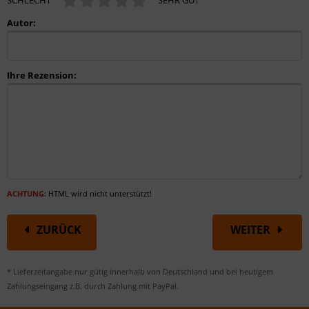
SCHLECHT
SEHR GUT
Autor:
Ihre Rezension:
ACHTUNG:
HTML wird nicht unterstützt!
ZURÜCK
WEITER
* Lieferzeitangabe nur gütig innerhalb von Deutschland und bei heutigem
Zahlungseingang z.B. durch Zahlung mit PayPal.