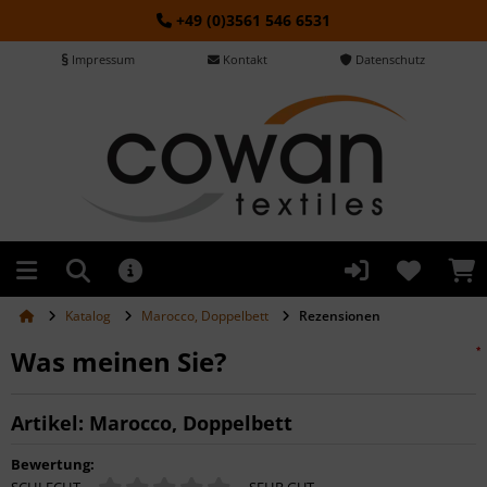
+49 (0)3561 546 6531
Impressum
Kontakt
Datenschutz
Katalog
Marocco, Doppelbett
Rezensionen
Was meinen Sie?
*
*
*
Artikel: Marocco, Doppelbett
Bewertung: