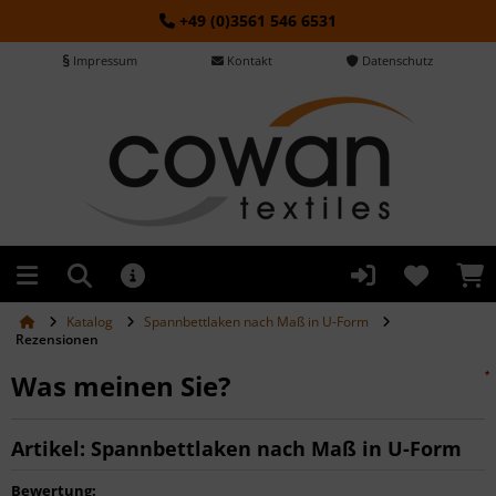
+49 (0)3561 546 6531
Impressum
Kontakt
Datenschutz
Katalog
Spannbettlaken nach Maß in U-Form
Rezensionen
Was meinen Sie?
*
*
*
Artikel: Spannbettlaken nach Maß in U-Form
Bewertung: