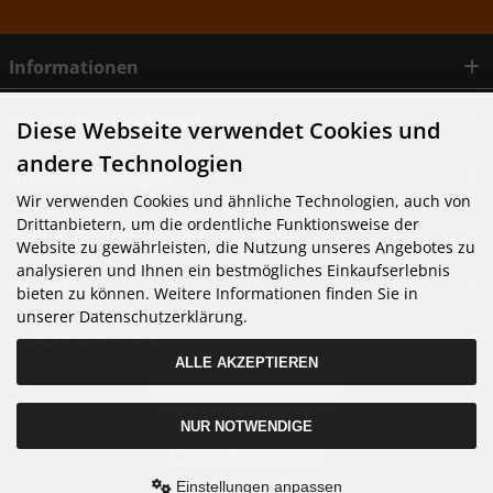
Informationen
Cowan Textiles GmbH
Diese Webseite verwendet Cookies und
andere Technologien
Unsere Leistungen
Wir verwenden Cookies und ähnliche Technologien, auch von
Drittanbietern, um die ordentliche Funktionsweise der
Geprüfte Qualität
Website zu gewährleisten, die Nutzung unseres Angebotes zu
analysieren und Ihnen ein bestmögliches Einkaufserlebnis
Kontakt
bieten zu können. Weitere Informationen finden Sie in
unserer Datenschutzerklärung.
Soziale Netzwerke
ALLE AKZEPTIEREN
Vertrag widerrufen
NUR NOTWENDIGE
Cookie Einstellungen
Cowan Shop © 2026
Einstellungen anpassen