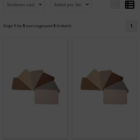
1
Zeige
1
bis
5
(von insgesamt
5
Artikeln)