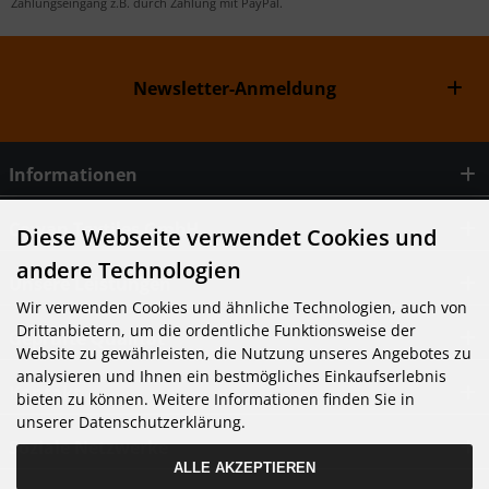
Zahlungseingang z.B. durch Zahlung mit PayPal.
Newsletter-Anmeldung
Informationen
Cowan Textiles GmbH
Diese Webseite verwendet Cookies und
andere Technologien
Unsere Leistungen
Wir verwenden Cookies und ähnliche Technologien, auch von
Drittanbietern, um die ordentliche Funktionsweise der
Geprüfte Qualität
Website zu gewährleisten, die Nutzung unseres Angebotes zu
analysieren und Ihnen ein bestmögliches Einkaufserlebnis
Kontakt
bieten zu können. Weitere Informationen finden Sie in
unserer Datenschutzerklärung.
Soziale Netzwerke
ALLE AKZEPTIEREN