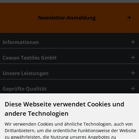
Newsletter-Anmeldung
Informationen
Cowan Textiles GmbH
Unsere Leistungen
Geprüfte Qualität
Diese Webseite verwendet Cookies und
Kontakt
andere Technologien
Soziale Netzwerke
Wir verwenden Cookies und ähnliche Technologien, auch von
Drittanbietern, um die ordentliche Funktionsweise der Website
zu gewährleisten, die Nutzung unseres Angebotes zu
Vertrag widerrufen