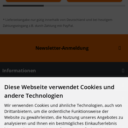
* Lieferzeitangabe nur gütig innerhalb von Deutschland und bei heutigem
Zahlungseingang z.B. durch Zahlung mit PayPal.
Newsletter-Anmeldung
Informationen
Cowan Textiles GmbH
Diese Webseite verwendet Cookies und
andere Technologien
Unsere Leistungen
Wir verwenden Cookies und ähnliche Technologien, auch von
Drittanbietern, um die ordentliche Funktionsweise der
Geprüfte Qualität
Website zu gewährleisten, die Nutzung unseres Angebotes zu
analysieren und Ihnen ein bestmögliches Einkaufserlebnis
Kontakt